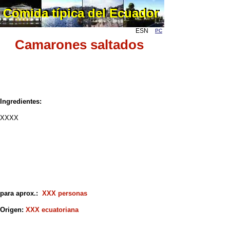
Comida típica del Ecuador
Comida típica del Ecuador
ESN
PC
Camarones saltados
Ingredientes:
XXXX
para aprox.:
XXX personas
Origen:
XXX ecuatoriana