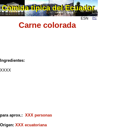
Comida típica del Ecuador
Comida típica del Ecuador
ESN
PC
Carne colorada
Ingredientes:
XXXX
para aprox.:
XXX personas
Origen:
XXX ecuatoriana