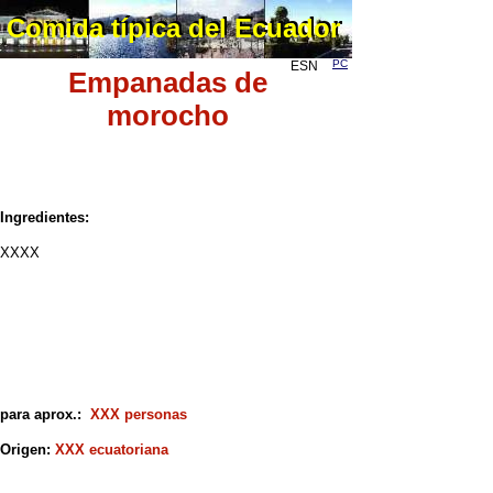
Comida típica del Ecuador
Comida típica del Ecuador
PC
ESN
Empanadas de
morocho
Ingredientes:
XXXX
para aprox.:
XXX personas
Origen:
XXX ecuatoriana