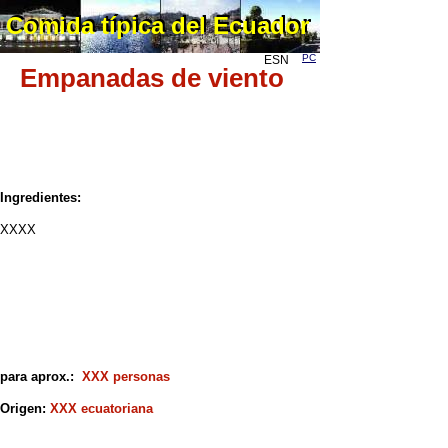
Comida típica del Ecuador
Comida típica del Ecuador
PC
ESN
Empanadas de viento
Ingredientes:
XXXX
para aprox.:
XXX personas
Origen:
XXX ecuatoriana