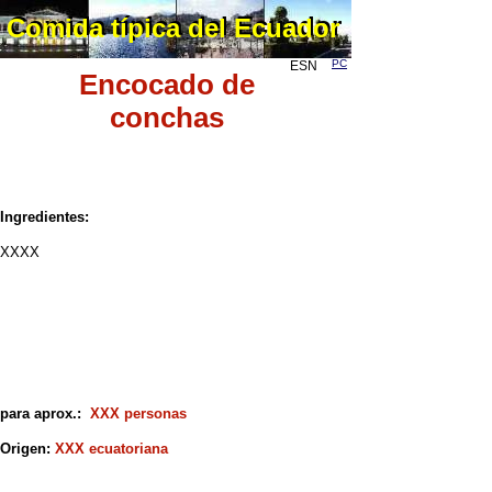
Comida típica del Ecuador
Comida típica del Ecuador
PC
ESN
Encocado de
conchas
Ingredientes:
XXXX
para aprox.:
XXX personas
Origen:
XXX ecuatoriana