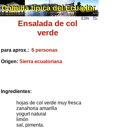
Comida típica del Ecuador
Comida típica del Ecuador
PC
ESN
Ensalada de col
verde
para aprox.:
6 personas
Origen:
Sierra ecuatoriana
Ingredientes:
hojas de col verde muy fresca
zanahoria amarilla
yogurt natural
limón
sal, pimenta.