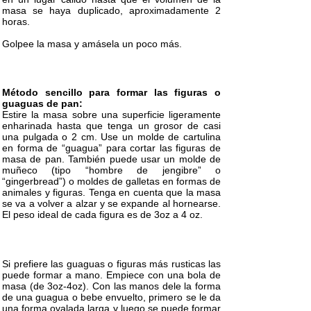
masa se haya duplicado, aproximadamente 2
horas.
Golpee la masa y amásela un poco más.
Método sencillo para formar las figuras o
guaguas de pan:
Estire la masa sobre una superficie ligeramente
enharinada hasta que tenga un grosor de casi
una pulgada o 2 cm. Use un molde de cartulina
en forma de “guagua” para cortar las figuras de
masa de pan. También puede usar un molde de
muñeco (tipo “hombre de jengibre” o
“gingerbread”) o moldes de galletas en formas de
animales y figuras. Tenga en cuenta que la masa
se va a volver a alzar y se expande al hornearse.
El peso ideal de cada figura es de 3oz a 4 oz.
Si prefiere las guaguas o figuras más rusticas las
puede formar a mano. Empiece con una bola de
masa (de 3oz-4oz). Con las manos dele la forma
de una guagua o bebe envuelto, primero se le da
una forma ovalada larga y luego se puede formar