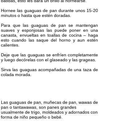
batidas, esto les dará un brillo al hornearse.
Hornee las guaguas de pan durante unos 15-20
minutos o hasta que estén doradas.
Para que las guaguas de pan se mantengan
suaves y esponjosas las puede poner en una
canasta, envueltas en toallas de cocina – haga
esto cuando las saque del horno y aun estén
calientes.
Deje que las guaguas se enfríen completamente
y luego decórelas con el glaseado y las grageas.
Sirva las guaguas acompañadas de una taza de
colada morada.
Las guaguas de pan, muñecas de pan, wawas de
pan o tantawawas, son panes grandes
usualmente de trigo, moldeados y adornados con
forma de niño pequeño o bebé.
A veces rellenas de dulce, se elaboran y
consumen junto a la colada morada y se usan
como parte de ritos ancestrales en regiones