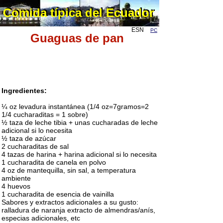
Comida típica del Ecuador
Comida típica del Ecuador
ESN
PC
Guaguas de pan
Ingredientes:
¼ oz levadura instantánea (1/4 oz=7gramos=2
1/4 cucharaditas = 1 sobre)
½ taza de leche tibia + unas cucharadas de leche
adicional si lo necesita
½ taza de azúcar
2 cucharaditas de sal
4 tazas de harina + harina adicional si lo necesita
1 cucharadita de canela en polvo
4 oz de mantequilla, sin sal, a temperatura
ambiente
4 huevos
1 cucharadita de esencia de vainilla
Sabores y extractos adicionales a su gusto:
ralladura de naranja extracto de almendras/anís,
especias adicionales, etc