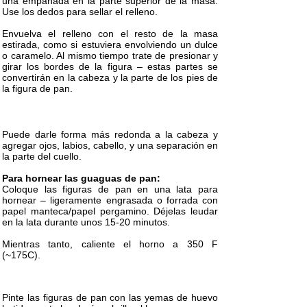
una empanada en la parte superior de la masa.
Use los dedos para sellar el relleno.
Envuelva el relleno con el resto de la masa
estirada, como si estuviera envolviendo un dulce
o caramelo. Al mismo tiempo trate de presionar y
girar los bordes de la figura – estas partes se
convertirán en la cabeza y la parte de los pies de
la figura de pan.
Puede darle forma más redonda a la cabeza y
agregar ojos, labios, cabello, y una separación en
la parte del cuello.
Para hornear las guaguas de pan:
Coloque las figuras de pan en una lata para
hornear – ligeramente engrasada o forrada con
papel manteca/papel pergamino. Déjelas leudar
en la lata durante unos 15-20 minutos.
Mientras tanto, caliente el horno a 350 F
(~175C).
Pinte las figuras de pan con las yemas de huevo