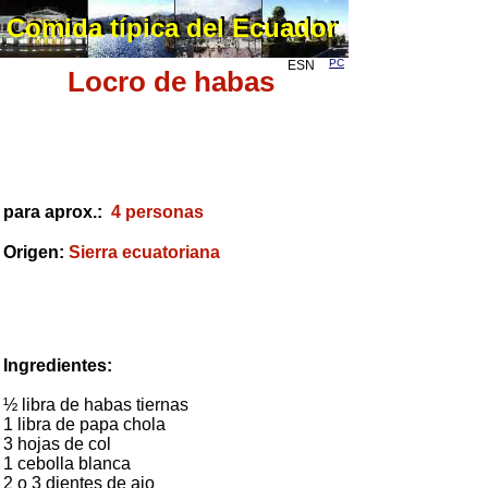
Comida típica del Ecuador
Comida típica del Ecuador
PC
ESN
Locro de habas
para aprox.:
4 personas
Origen:
Sierra ecuatoriana
Ingredientes:
½ libra de habas tiernas
1 libra de papa chola
3 hojas de col
1 cebolla blanca
2 o 3 dientes de ajo