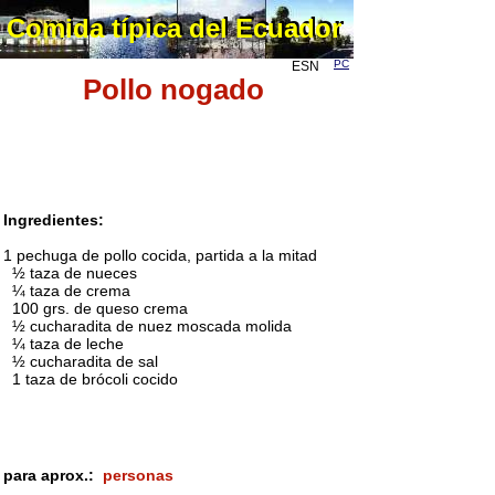
Comida típica del Ecuador
Comida típica del Ecuador
PC
ESN
Pollo nogado
Ingredientes:
1 pechuga de pollo cocida, partida a la mitad
½ taza de nueces
¼ taza de crema
100 grs. de queso crema
½ cucharadita de nuez moscada molida
¼ taza de leche
½ cucharadita de sal
1 taza de brócoli cocido
para aprox.:
personas