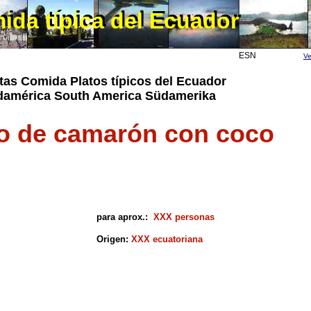
ida típica del Ecuador
ida típica del Ecuador
ESN
Ve
tas Comida Platos típicos del Ecuador
américa South America Südamerika
o de camarón con coco
para aprox.:
XXX personas
Origen:
XXX ecuatoriana