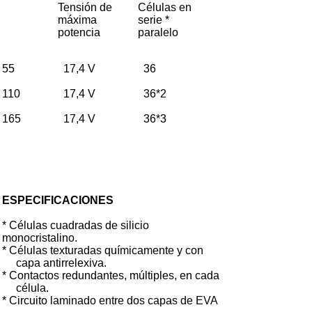
Tensión de
Células en
máxima
serie *
potencia
paralelo
55
17,4 V
36
110
17,4 V
36*2
165
17,4 V
36*3
ESPECIFICACIONES
* Células cuadradas de silicio
monocristalino.
* Células texturadas químicamente y con
capa antirrelexiva.
* Contactos redundantes, múltiples, en cada
célula.
* Circuito laminado entre dos capas de EVA