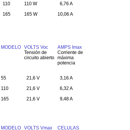
110
110 W
6,76 A
165
165 W
10,06 A
MODELO
VOLTS Voc
AMPS Imax
Tensión de
Corriente de
circuito abierto
máxima
potencia
55
21,6 V
3,16 A
110
21,6 V
6,32 A
165
21,6 V
9,48 A
MODELO
VOLTS Vmax
CELULAS