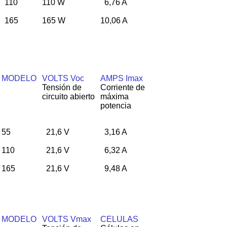
110
110 W
6,76 A
165
165 W
10,06 A
MODELO
VOLTS Voc
AMPS Imax
Tensión de
Corriente de
circuito abierto
máxima
potencia
55
21,6 V
3,16 A
110
21,6 V
6,32 A
165
21,6 V
9,48 A
MODELO
VOLTS Vmax
CELULAS