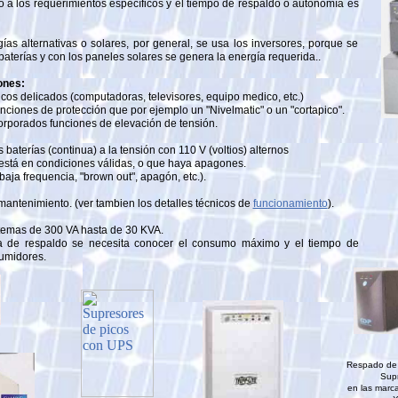
o a los requerimientos específicos y el tiempo de respaldo o autonomía es
ías alternativas o solares, por general, se usa los inversores, porque se
aterías y con los paneles solares se genera la energía requerida..
ones:
icos delicados (computadoras, televisores, equipo medico, etc.)
iones de protección que por ejemplo un "Nivelmatic" o un "cortapico".
rporados funciones de elevación de tensión.
s baterías (continua) a la tensión con 110 V (voltios) alternos
está en condiciones válidas, o que haya apagones.
baja frequencia, "brown out", apagón, etc.).
mantenimiento. (ver tambien los detalles técnicos de
funcionamiento
).
stemas de 300 VA hasta de 30 KVA.
a de respaldo se necesita conocer el consumo máximo y el tiempo de
umidores.
Respado de 
Supr
en las marca