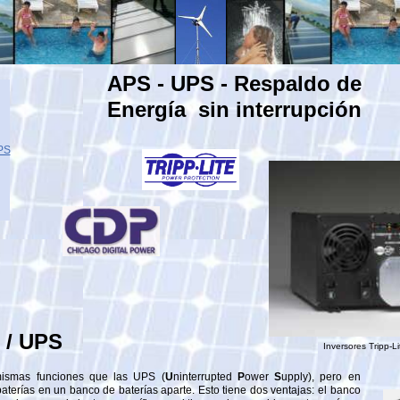
Energía Solar Energy Sonnenenergie
Equipos Equipment Geräte
APS - UPS - Respaldo de
Energía sin interrupción
APS
/ UPS
Inversores Tripp-
 mismas funciones que las UPS (
U
ninterrupted
P
ower
S
upply), pero en
 baterías en un banco de baterías aparte. Esto tiene dos ventajas: el banco