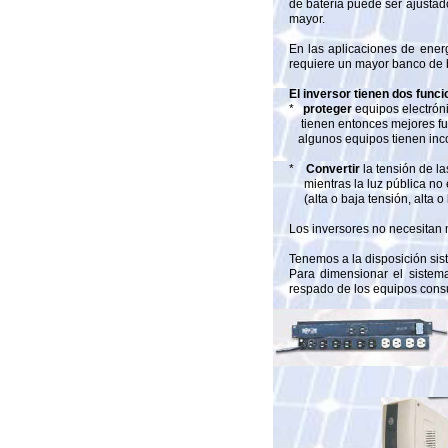
de batería puede ser ajustad
mayor.
En las aplicaciones de energ
requiere un mayor banco de b
El inversor tienen dos funci
*
proteger
equipos electrón
tienen entonces mejores func
algunos equipos tienen inco
*
Convertir
la tensión de la
mientras la luz pública no 
(alta o baja tensión, alta o 
Los inversores no necesitan 
Tenemos a la disposición si
Para dimensionar el sistem
respado de los equipos cons