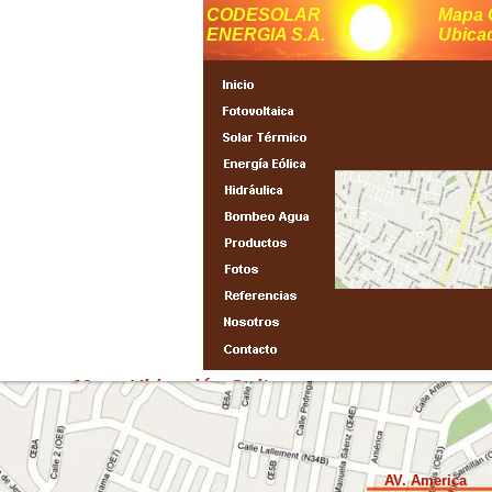
CODESOLAR
Mapa 
ENERGIA S.A.
Ubica
Mapa Ubicación Quito
Mapa Ubicacion Quito Ecuador Sudamerica
AV. America