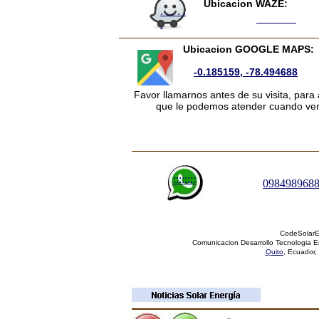
Ubicacion
WAZE:
. . . . .
_______
.
Ubicacion GOOGLE MAPS:
-0.185159, -78.494688
Favor llamarnos antes de su visita, para
que le podemos atender cuando ve
::::::::
098498968
CodeSolarEn
Comunicacion Desarrollo Tecnologia E
Quito
, Ecuador,