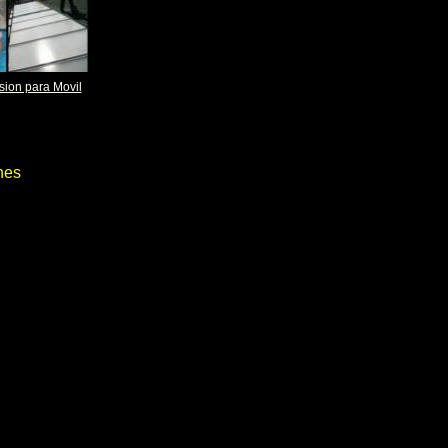
sion para Movil
nes