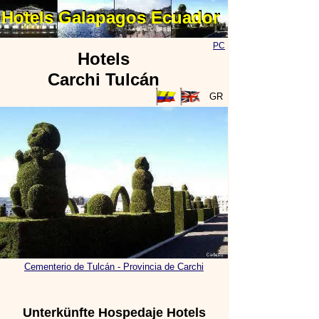
Hotels Galapagos Ecuador
Hotels Galapagos Ecuador
PC
Hotels
Carchi Tulcán
GR
Cementerio de Tulcán - Provincia de Carchi
Unterkünfte Hospedaje Hotels