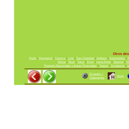
Otros des
Quito
-
Guayaquil
-
Cuenca
-
Loja
-
San Cristobal
-
Ambato
-
Esmeraldas
-
P
Elena
-
Tena
-
Coca
-
Puyo
-
Lago Agrio
-
Zamora
-
V
Parques Nacionales y Areas Protegidas
-
Yasuni
-
Cuyabeno
-
M
Ecuador +
Inicio
Galapagos