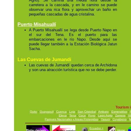
Agrio). Se camina una media hora desde la
carretera a la cascada, y en le camino se puede
observar una rica flora y aprovechar un baño en
pequeñas cascadas de agua cristalina.
Puerto Misahuallí
A Puerto Misahuallí se lega desde Puerto Napo en
el sur del Tena. Es el puerto para las
embarcaciones en le río Napo. Desde aquí se
puede llegar también a la Estación Biológica Jatun
Sacha.
Las Cuevas de Jumandi
Las cuevas de Jumandí quedan cerca de Archidona
y son una atracción turística que no se debe perder.
Tourism i
Quito
-
Guayaquil
-
Cuenca
-
Loja
-
San Cristobal
-
Ambato
-
Esmeraldas
-
Elena
-
Tena
-
Coca
-
Puyo
-
Lago Agrio
-
Zamora
-
V
Parques Nacionales y Areas Protegidas
-
Yasuni
-
Cuyabeno
-
M
Ecuador +
Home