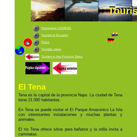
Touri
Touri
Homepage CODESO
Tourism in Ecuador
Fotos
Touristic maps
Tourism in the Province Napo
El Tena
Tena es la capital de la provincia Napo. La ciudad de Tena
tiene 21.000 habitantes.
En Tena se puede visitar el El Parque Amazonico La Isla
con interesantes instalaciones y muchas plantas y
animales.
El río Tena ofrece sitios para bañarse y la orilla invita a
caminatas.