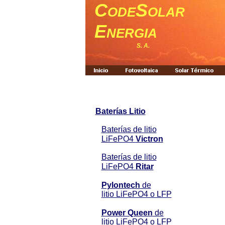
C
S
ODE
OLAR
E
NERGIA
S. A.
Baterías Litio
Baterías de litio
LiFePO4
Victron
Baterías de litio
LiFePO4
Ritar
Pylontech
de
litio LiFePO4 o LFP
Power Queen
de
litio LiFePO4 o LFP