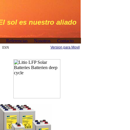
El sol es nuestro aliado
Version para Movil
ESN