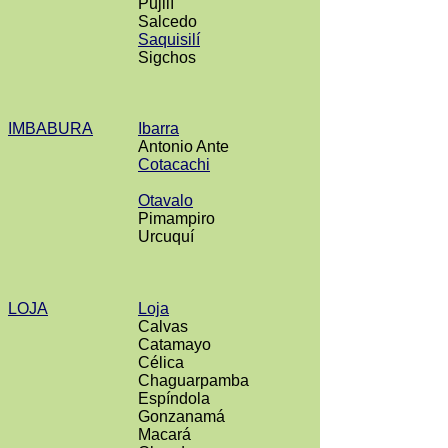
Pujilí
Salcedo
Saquisilí
Sigchos
IMBABURA
Ibarra
Antonio Ante
Cotacachi
Otavalo
Pimampiro
Urcuquí
LOJA
Loja
Calvas
Catamayo
Célica
Chaguarpamba
Espíndola
Gonzanamá
Macará