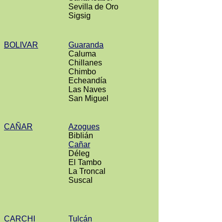
Sevilla de Oro
Sigsig
BOLIVAR
Guaranda
Caluma
Chillanes
Chimbo
Echeandía
Las Naves
San Miguel
CAÑAR
Azogues
Biblián
Cañar
Déleg
El Tambo
La Troncal
Suscal
CARCHI
Tulcán