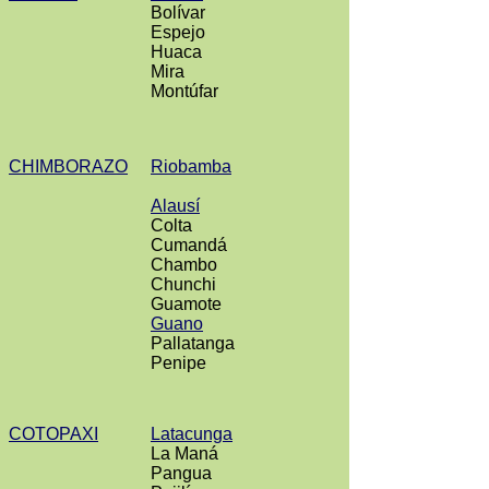
Bolívar
Espejo
Huaca
Mira
Montúfar
CHIMBORAZO
Riobamba
Alausí
Colta
Cumandá
Chambo
Chunchi
Guamote
Guano
Pallatanga
Penipe
COTOPAXI
Latacunga
La Maná
Pangua