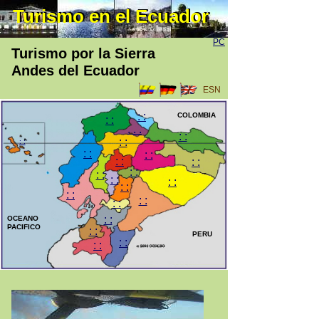
Turismo en el Ecuador
Turismo en el Ecuador
PC
Turismo por la Sierra
Andes del Ecuador
ESN
: :
COLOMBIA
: :
. . .
: :
: :
: :
: :
: :
: :
: :
: :
: :
: :
: :
: :
: :
: :
: :
: :
OCEANO
PACIFICO
: :
PERU
: :
: :