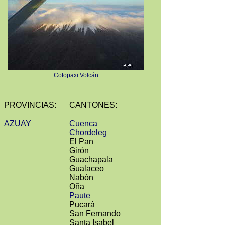
Cotopaxi Volcán
PROVINCIAS:
CANTONES:
AZUAY
Cuenca
Chordeleg
El Pan
Girón
Guachapala
Gualaceo
Nabón
Oña
Paute
Pucará
San Fernando
Santa Isabel