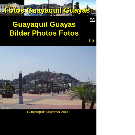
Fotos Guayaquil Guayas
Fotos Guayaquil Guayas
PC
Guayaquil Guayas
Bilder Photos Fotos
ES
Guayaquil: Malecón 2000