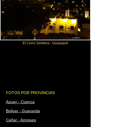
El Cerro Santana - Guayaquil
FOTOS POR PROVINCIAS
Azuay -
Cuenca
Bolivar -
Guaranda
Cañar -
Azogues