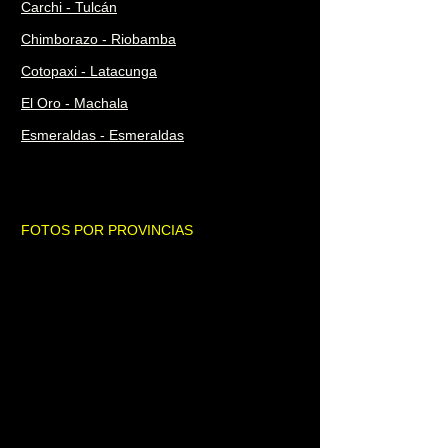
Carchi -
Tulcán
Chimborazo
-
Riobamba
Cotopaxi -
Latacunga
El Oro -
Machala
Esmeraldas -
Esmeraldas
FOTOS POR PROVINCIAS
Galápagos -
San Cristobál
Guayas -
Guayaquil
Imbabura -
Ibarra
Loja -
Loja
Los Ríos -
Babahoyo
Manabí -
Portoviejo