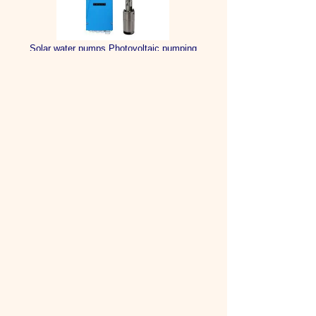
Solar water pumps Photovoltaic pumping
Save in hotels, pools, irrigation
Hoteles en
Teléfono (593-2)
Santo Domingo
Club Hotel Ida María
2763118
Hostería Mi Cuchito Waterpark
3751378
Rancho
Hostería Parador Los
3770072
Colorados
Hostería Rey Tour
3700763
Hostería Valle Hermoso
2773208
Hotel Acuarios
3703165
Hotel Casino Zaracay
2258359
Hotel del Pacifico
2752806
Hotel del Toachi
2754688
Hotel El Marqués
3704019