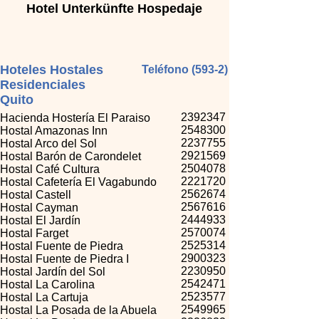
Hotel Unterkünfte Hospedaje
Hoteles Hostales
Teléfono (593-2)
Residenciales
Quito
2392347
Hacienda Hostería El Paraiso
2548300
Hostal Amazonas Inn
2237755
Hostal Arco del Sol
2921569
Hostal Barón de Carondelet
2504078
Hostal Café Cultura
2221720
Hostal Cafetería El Vagabundo
2562674
Hostal Castell
2567616
Hostal Cayman
2444933
Hostal El Jardín
2570074
Hostal Farget
2525314
Hostal Fuente de Piedra
2900323
Hostal Fuente de Piedra I
2230950
Hostal Jardín del Sol
2542471
Hostal La Carolina
2523577
Hostal La Cartuja
2549965
Hostal La Posada de la Abuela