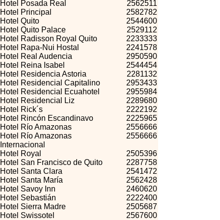
Hotel Posada Real
2562511
Hotel Principal
2582782
Hotel Quito
2544600
Hotel Quito Palace
2529112
Hotel Radisson Royal Quito
2233333
Hotel Rapa-Nui Hostal
2241578
Hotel Real Audencia
2950590
Hotel Reina Isabel
2544454
Hotel Residencia Astoria
2281132
Hotel Residencial Capitalino
2953433
Hotel Residencial Ecuahotel
2955984
Hotel Residencial Liz
2289680
Hotel Rick´s
2222192
Hotel Rincón Escandinavo
2225965
Hotel Río Amazonas
2556666
Hotel Río Amazonas
2556666
Internacional
Hotel Royal
2505396
Hotel San Francisco de Quito
2287758
Hotel Santa Clara
2541472
Hotel Santa María
2562428
Hotel Savoy Inn
2460620
Hotel Sebastián
2222400
Hotel Sierra Madre
2505687
Hotel Swissotel
2567600