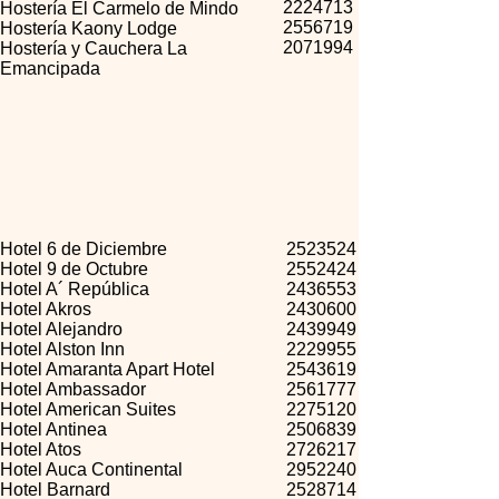
2224713
Hostería El Carmelo de Mindo
2556719
Hostería Kaony Lodge
2071994
Hostería y Cauchera La
Emancipada
Hotel 6 de Diciembre
2523524
Hotel 9 de Octubre
2552424
Hotel A´ República
2436553
Hotel Akros
2430600
Hotel Alejandro
2439949
Hotel Alston Inn
2229955
Hotel Amaranta Apart Hotel
2543619
Hotel Ambassador
2561777
Hotel American Suites
2275120
Hotel Antinea
2506839
Hotel Atos
2726217
Hotel Auca Continental
2952240
Hotel Barnard
2528714