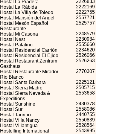
2226833
Hostal La Pradera
2222169
Hostal La Rábida
2222755
Hostal La Villa de Toledo
2557721
Hostal Mansión del Angel
2525757
Hostal Mesón Español
Restaurante
2248579
Hostal Mi Casona
2230934
Hostal Nest
2555660
Hostal Palatino
2234620
Hostal Residencial Carrión
2526066
Hostal Residencial El Ejido
2526263
Hostal Restaurant Zentrum
Gasthaus
2770307
Hostal Restaurante Mirador
Río Blanco
2225121
Hostal Santa Barbara
2505715
Hostal Sierra Madre
2553658
Hostal Sierra Nevada &
Expeditions
2430378
Hostal Sunshine
2558086
Hostal Sur
2440755
Hostal Taurino
2550839
Hostal Villa Nancy
2528564
Hostal Villantigua
2543995
Hostelling International