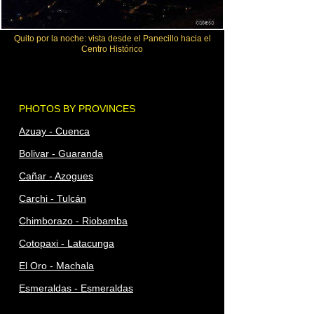
Quito por la noche: vista desde el Panecillo hacia el
Centro Histórico
PHOTOS BY PROVINCES
Azuay - Cuenca
Bolivar - Guaranda
Cañar - Azogues
Carchi - Tulcán
Chimborazo - Riobamba
Cotopaxi - Latacunga
El Oro - Machala
Esmeraldas - Esmeraldas