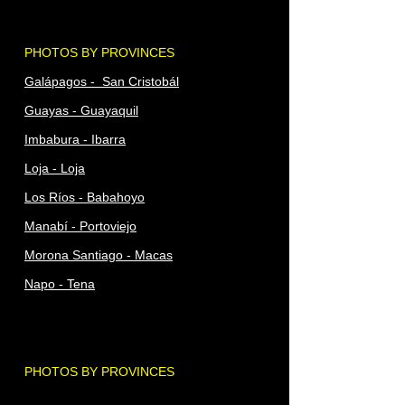
PHOTOS BY PROVINCES
Galápagos - San Cristobál
Guayas - Guayaquil
Imbabura - Ibarra
Loja - Loja
Los Ríos - Babahoyo
Manabí - Portoviejo
Morona Santiago - Macas
Napo - Tena
PHOTOS BY PROVINCES
Orellana - Coca