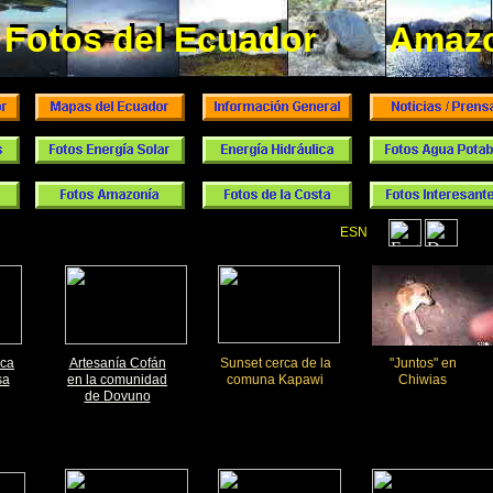
Fotos del Ecuador
Amaz
Fotos del Ecuador
Amazo
ESN
rca
Artesanía Cofán
Sunset cerca de la
"Juntos" en
sa
en la comunidad
comuna Kapawi
Chiwias
de Dovuno