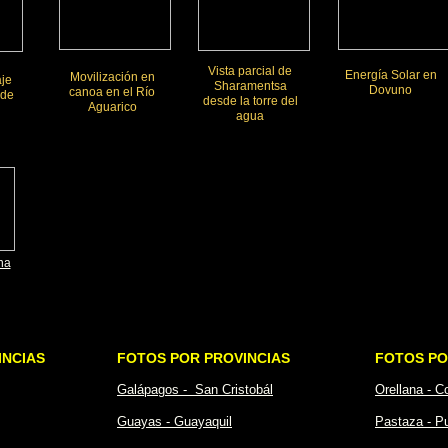
Vista parcial de
Energía Solar en
Movilización en
aje
Sharamentsa
Dovuno
canoa en el Río
 de
desde la torre del
Aguarico
agua
na
INCIAS
FOTOS POR PROVINCIAS
FOTOS PO
Galápagos - San Cristobál
Orellana - C
Guayas - Guayaquil
Pastaza - P