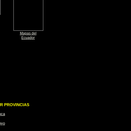
Mapas del
Ecuador
R PROVINCIAS
oca
uyo