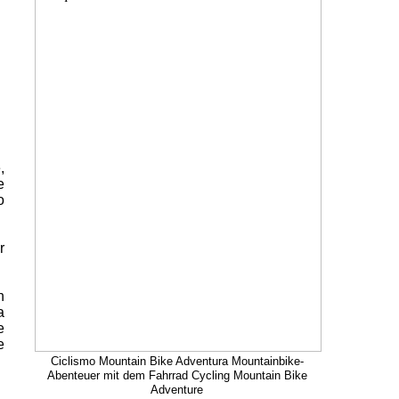
,
e
o
r
n
a
e
e
Ciclismo Mountain Bike Adventura Mountainbike-
Abenteuer mit dem Fahrrad Cycling Mountain Bike
Adventure