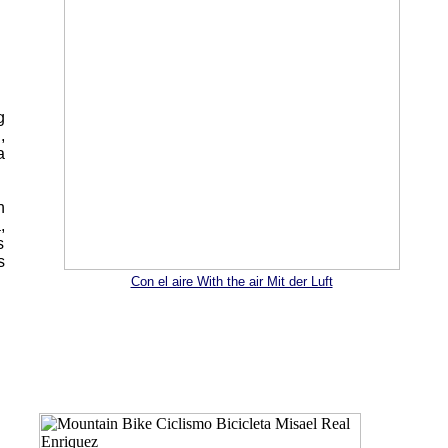
g
,
a
n
,
s
s
Con el aire With the air Mit der Luft