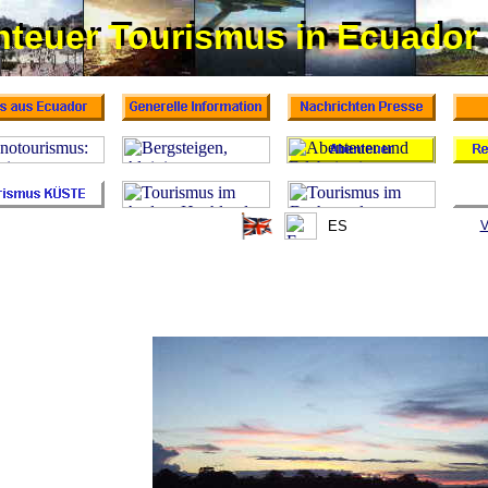
nteuer Tourismus in Ecuador
teuer Tourismus in Ecuador
ES
V