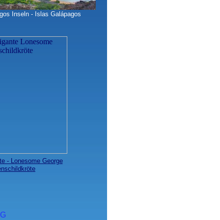
gos Inseln - Islas Galápagos
ante - Lonesome George
enschildkröte
NG