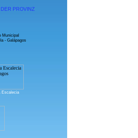
DER PROVINZ
o Municipal
la - Galápagos
a Escalecia