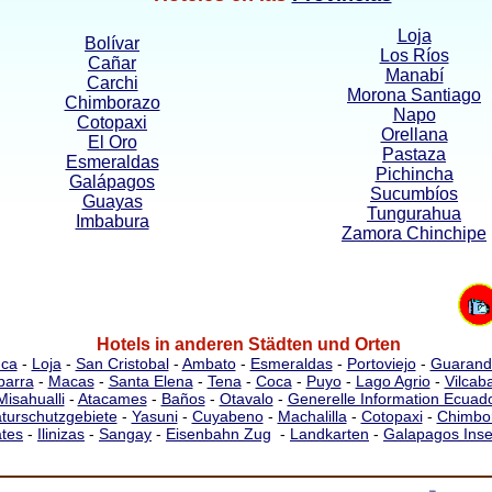
Loja
Bolívar
Los Ríos
Cañar
Manabí
Carchi
Morona Santiago
Chimborazo
Napo
Cotopaxi
Orellana
El Oro
Pastaza
Esmeraldas
Pichincha
Galápagos
Sucumbíos
Guayas
Tungurahua
Imbabura
Zamora Chinchipe
Hotels in anderen Städten und Orten
ca
-
Loja
-
San Cristobal
-
Ambato
-
Esmeraldas
-
Portoviejo
-
Guarand
barra
-
Macas
-
Santa Elena
-
Tena
-
Coca
-
Puyo
-
Lago Agrio
-
Vilca
Misahualli
-
Atacames
-
Baños
-
Otavalo
-
Generelle Information Ecuad
turschutzgebiete
-
Yasuni
-
Cuyabeno
-
Machalilla
-
Cotopaxi
-
Chimbo
tes
-
Ilinizas
-
Sangay
-
Eisenbahn Zug
-
Landkarten
-
Galapagos Inse