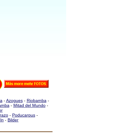
a
-
Azogues
-
Riobamba
-
bamba
-
Mitad del Mundo
-
or
razo
-
Poducarpus
-
ln
-
Bilder