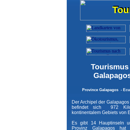
Tou
Tou
Tourismus 
Galapagos
Province Galapagos - Ecu
Der Archipel der Galapagos 
befindet sich 972 Kil
kontinentalem Gebiets von
Es gibt 14 Hauptinseln u
Provinz Galapagos hat