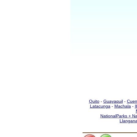
Quito
-
Guayaquil
-
Cuen
Latacunga
-
Machala
-
I
NationalParks + Na
Llangana