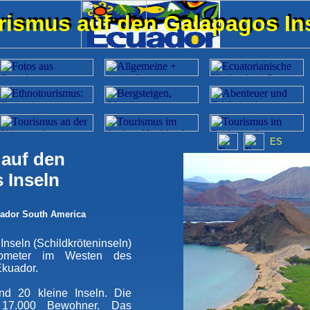
rismus auf den Galapagos In
rismus auf den Galapagos In
ES
auf den
 Inseln
ador South America
Inseln (Schildkröteninseln)
ometer im Westen des
 Ekuador.
nd 20 kleine Inseln. Die
 17.000 Bewohner. Das