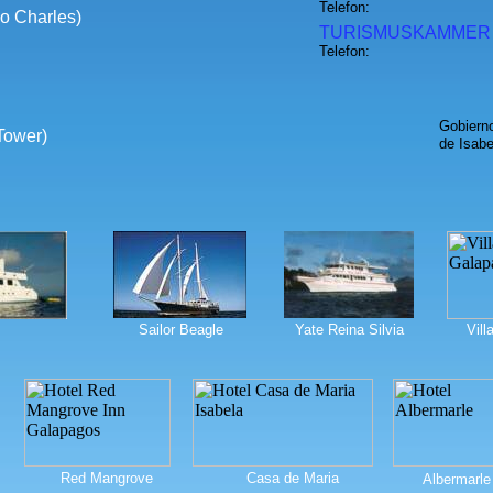
Telefon:
 o Charles)
TURISMUSKAMMER 
Telefon:
Gobiern
Tower)
de Isabe
Sailor Beagle
Yate Reina Silvia
Vill
Red Mangrove
Casa de Maria
Albermarle