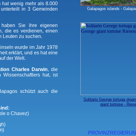
 hat wenig mehr als 8.000
 unterteilt in 3 Gemeinden
Galapagos islands - Galapa
 haben Sie ihre eigenen
, die es verdienen, einen
en Leuten zu suchen.
inseln wurde im Jahr 1978
it erklärt, und es hat eine
auf der Welt.
ation Charles Darwin
, die
issenschaftlers hat, ist
lapagos schützt auch die
Solitario George tortuga gig
giant tortoise - Ries
sind:
able o Chavez)
gh)
m)
PROVINZREGIERU