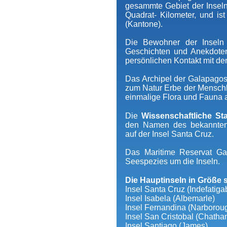
gesammte Gebiet der Inseln
Quadrat- Kilometer, und ist
(Kantone).
Die Bewohner der Inseln
Geschichten und Anekdoten
persönlichen Kontakt mit d
Das Archipel der Galapagos
zum Natur Erbe der Menschhe
einmalige Flora und Fauna 
Die
Wissenschaftliche St
den Namen des bekannten W
auf der Insel Santa Cruz.
Das Maritime Reservat Ga
Seespezies um die Inseln.
Die Hauptinseln in Größe 
Insel Santa Cruz (Indefatig
Insel Isabela (Albemarle)
Insel Fernandina (Narborou
Insel San Cristobal (Chatha
Insel Santiago (James)