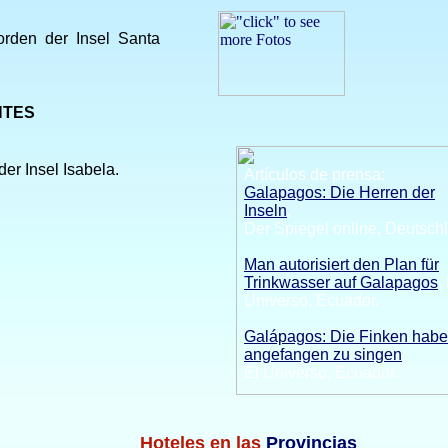
orden der Insel Santa
NTES
 der Insel Isabela.
Artículos de prensa:
Galapagos: Die Herren der
Inseln
,
Der Spiegel online, Deutsch
Man autorisiert den Plan für
Trinkwasser auf Galapagos
,
Universo, Ecuador.
Galápagos: Die Finken hab
angefangen zu singen
,
El Universo, Ecuador.
Hoteles en las
Provincias