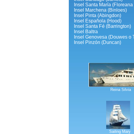
Insel Santa María (Floreana
Insel Marchena (Binloes)
Insel Pinta (Abingdon)
Insel Española (Hood)
Insel Santa Fé (Barrington)
Insel Baltra
Insel Genovesa (Douwes o 
Insel Pinzón (Duncan)
Reina Silvia
Sailing Mary