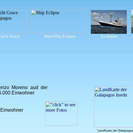
Yacht Grace
MotorShip Eclipse
Evolution
erizo Moreno aud der
t 6.000 Einwohner
0 Einwohner
LandKarte der Galapagos