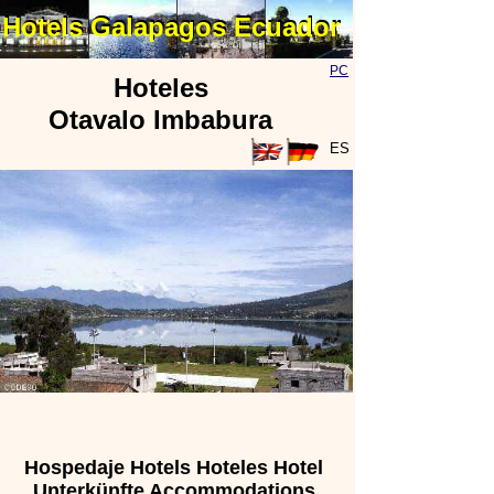
Hotels Galapagos Ecuador
Hotels Galapagos Ecuador
PC
Hoteles
Otavalo Imbabura
ES
Hospedaje Hotels Hoteles Hotel
Unterkünfte Accommodations