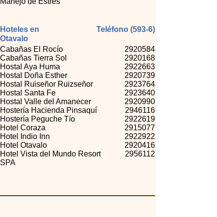
Manejo de Estrés
Hoteles en
Teléfono (593-6)
Otavalo
Cabañas El Rocío
2920584
Cabañas Tierra Sol
2920168
Hostal Aya Huma
2922663
Hostal Doña Esther
2920739
Hostal Ruiseñor Ruizseñor
2923764
Hostal Santa Fe
2923640
Hostal Valle del Amanecer
2920990
Hostería Hacienda Pinsaquí
2946116
Hostería Peguche Tío
2922619
Hotel Coraza
2915077
Hotel Indio Inn
2922922
Hotel Otavalo
2920416
Hotel Vista del Mundo Resort
2956112
SPA