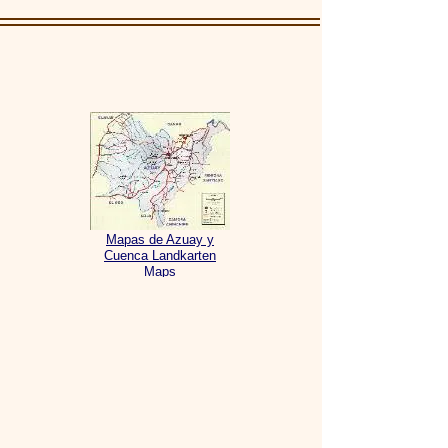
Mapas de Azuay y
Cuenca Landkarten
Maps
Turismo en Azuay
Tourism in Azuay
Tourismus in Azuay