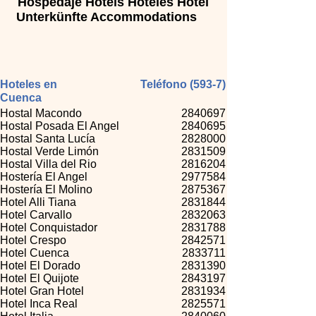
Hospedaje Hotels Hoteles Hotel
Unterkünfte Accommodations
Hoteles en
Teléfono (593-7)
Cuenca
Hostal Macondo
2840697
Hostal Posada El Angel
2840695
Hostal Santa Lucía
2828000
Hostal Verde Limón
2831509
Hostal Villa del Rio
2816204
Hostería El Angel
2977584
Hostería El Molino
2875367
Hotel Alli Tiana
2831844
Hotel Carvallo
2832063
Hotel Conquistador
2831788
Hotel Crespo
2842571
Hotel Cuenca
2833711
Hotel El Dorado
2831390
Hotel El Quijote
2843197
Hotel Gran Hotel
2831934
Hotel Inca Real
2825571