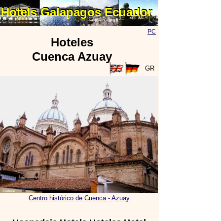
Hotels Galapagos Ecuador
Hotels Galapagos Ecuador
PC
Hoteles
Cuenca Azuay
GR
Centro histórico de Cuenca - Azuay