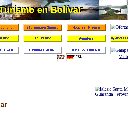
Turismo en Bolívar
Turismo en Bolívar
ESN
Versi
var