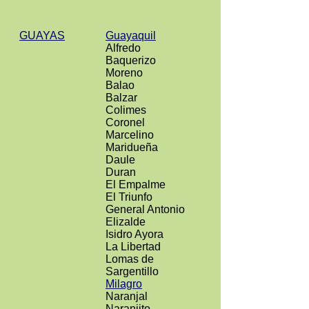
GUAYAS
Guayaquil
Alfredo
Baquerizo
Moreno
Balao
Balzar
Colimes
Coronel
Marcelino
Maridueña
Daule
Duran
El Empalme
El Triunfo
General Antonio
Elizalde
Isidro Ayora
La Libertad
Lomas de
Sargentillo
Milagro
Naranjal
Naranjito