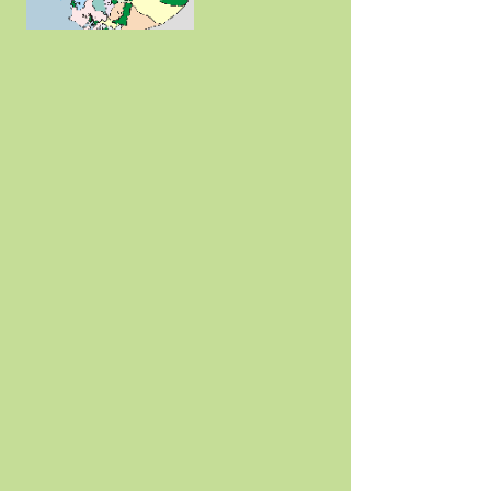
Mapa Parques
Nacioneles y Areas
Protegidas
Hotels
Mapa General
Ecuador +
Galapagos
Otros destinos, ciudades y sitios