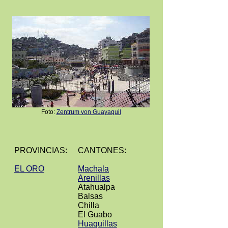
Foto:
Zentrum von Guayaquil
PROVINCIAS:
CANTONES:
EL ORO
Machala
Arenillas
Atahualpa
Balsas
Chilla
El Guabo
Huaquillas