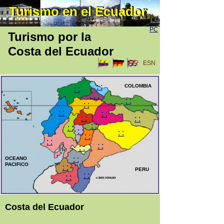
Turismo en el Ecuador
Turismo en el Ecuador
PC
Turismo por la
Costa del Ecuador
ESN
: :
COLOMBIA
: :
. . .
: :
: :
: :
: :
: :
: :
: :
: :
: :
: :
: :
: :
: :
: :
: :
: :
OCEANO
PACIFICO
: :
PERU
: :
: :
Costa del Ecuador