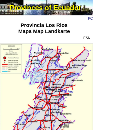
Provinces of Ecuador
Provinces of Ecuador
PC
Provincia Los Rios
Mapa Map Landkarte
ESN