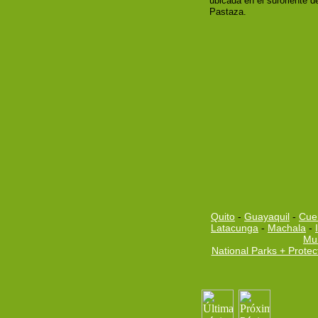
ubicada en el suroriente de 
Pastaza.
Quito
-
Guayaquil
-
Cue
Latacunga
-
Machala
-
Mu
National Parks + Protec