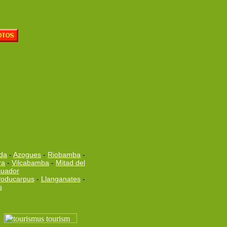
da
-
Azogues
-
Riobamba
-
ra
-
Vilcabamba
-
Mitad del
cuador
oducarpus
-
Llanganates
-
s