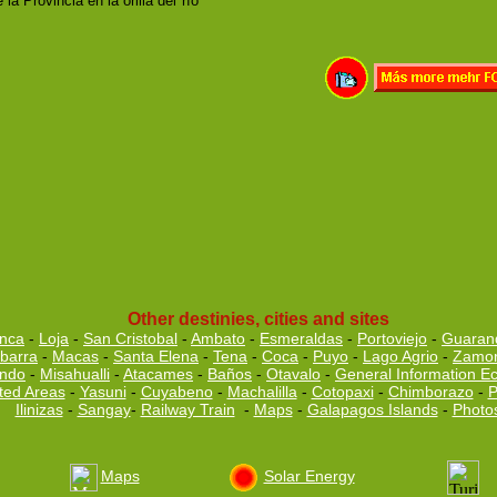
la Provincia en la orilla del río
Other destinies, cities and sites
nca
-
Loja
-
San Cristobal
-
Ambato
-
Esmeraldas
-
Portoviejo
-
Guaran
Ibarra
-
Macas
-
Santa Elena
-
Tena
-
Coca
-
Puyo
-
Lago Agrio
-
Zamo
ndo
-
Misahualli
-
Atacames
-
Baños
-
Otavalo
-
General Information E
ted Areas
-
Yasuni
-
Cuyabeno
-
Machalilla
-
Cotopaxi
-
Chimborazo
-
P
Ilinizas
-
Sangay
-
Railway Train
-
Maps
-
Galapagos Islands
-
Photo
Maps
Solar Energy