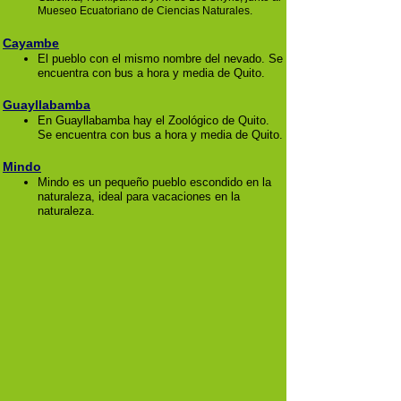
Mueseo Ecuatoriano de Ciencias Naturales.
Cayambe
El pueblo con el mismo nombre del nevado. Se
encuentra con bus a hora y media de Quito.
Guayllabamba
En Guayllabamba hay el Zoológico de Quito.
Se encuentra con bus a hora y media de Quito.
Mindo
Mindo es un pequeño pueblo escondido en la
naturaleza, ideal para vacaciones en la
naturaleza.