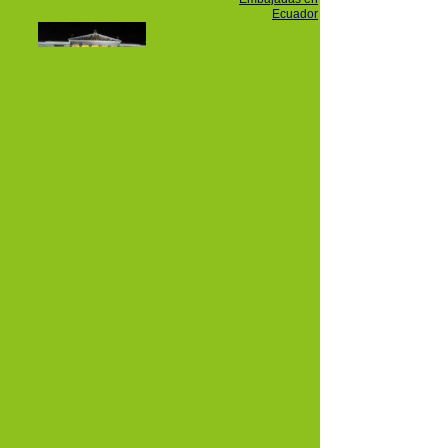
Ecuador
Teatro Nacional
Sucre
Ferrocarril -
Train -
Eisenbahn
Plaza Santo
Domingo
Artes:
Guayasamín
Quito vista al
Panecillo.