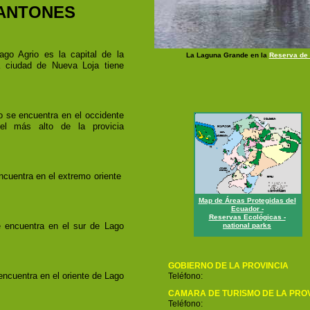
CANTONES
go Agrio es la capital de la
La Laguna Grande en la
Reserva de 
a ciudad de Nueva Loja tiene
o se encuentra en el occidente
l más alto de la provicia
cuentra en el extremo oriente
Map de Áreas Protegidas del
Ecuador -
Reservas Ecológicas -
e encuentra en el sur de Lago
national parks
GOBIERNO DE LA PROVINCIA
ncuentra en el oriente de Lago
Teléfono:
CAMARA DE TURISMO DE LA PROV
Teléfono: