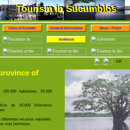
Tourism in Sucumbios
Tourism in Sucumbios
GR
province of
 150.000 habitantes, 50.000
icie de 18.000 kilómetros
nes.
 diferentes recursos naturales,
itios más hermosas.