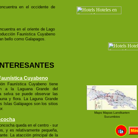
encuentra en el occidente de
cuentra en el oriente de Lago
oducción Faunistica Cuyabeno
an bello como Galapagos.
 INTERESANTES
Faunística Cuyabeno
ón Faunística Cuyabeno tiene
ión a la Laguana Grande del
a selva se puede observar las
auna y flora. La Laguna Grande
s Islas Galápagos son los sitios
r.
Maps Mapas Landkarten
Sucumbios
ncocha
oncocha queda en el centro - sur
s, y es relativamente pequeña,
nte. La atacción principal de la