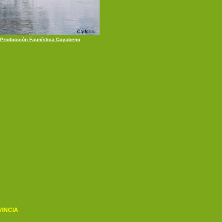
Producción Faunística Cuyabeno
INCIA