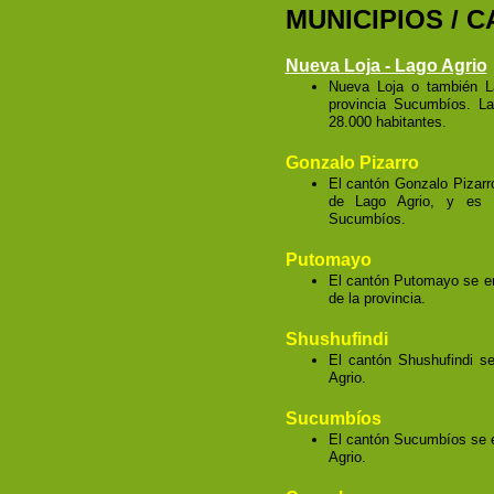
MUNICIPIOS / 
Nueva Loja - Lago Agrio
Nueva Loja o también La
provincia
Sucumbíos
. L
28.000 habitantes.
Gonzalo Pizarro
El cantón Gonzalo Pizarr
de Lago Agrio, y es e
Sucumbíos.
Putomayo
El cantón Putomayo se en
de la provincia.
Shushufindi
El cantón Shushufindi s
Agrio.
Sucumbíos
El cantón Sucumbíos se e
Agrio.