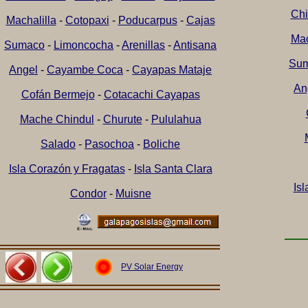
Ch
Machalilla
-
Cotopaxi
-
Poducarpus
-
Cajas
Mac
Sumaco
-
Limoncocha
-
Arenillas
-
Antisana
Su
Angel
-
Cayambe Coca
-
Cayapas Mataje
An
Cofán Bermejo
-
Cotacachi Cayapas
Mache Chindul
-
Churute
-
Pululahua
Salado
-
Pasochoa
-
Boliche
Isla Corazón y Fragatas
-
Isla Santa Clara
Is
Condor
-
Muisne
PV Solar Energy