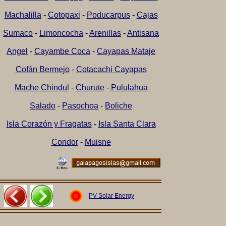
Machalilla
-
Cotopaxi
-
Poducarpus
-
Cajas
Sumaco
-
Limoncocha
-
Arenillas
-
Antisana
Angel
-
Cayambe Coca
-
Cayapas Mataje
Cofán Bermejo
-
Cotacachi Cayapas
Mache Chindul
-
Churute
-
Pululahua
Salado
-
Pasochoa
-
Boliche
Isla Corazón y Fragatas
-
Isla Santa Clara
Condor
-
Muisne
PV Solar Energy