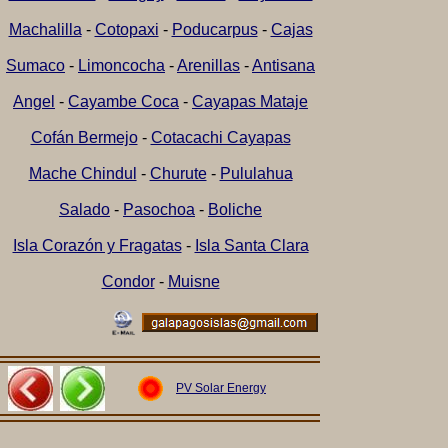
Machalilla
-
Cotopaxi
-
Poducarpus
-
Cajas
Sumaco
-
Limoncocha
-
Arenillas
-
Antisana
Angel
-
Cayambe Coca
-
Cayapas Mataje
Cofán Bermejo
-
Cotacachi Cayapas
Mache Chindul
-
Churute
-
Pululahua
Salado
-
Pasochoa
-
Boliche
Isla Corazón y Fragatas
-
Isla Santa Clara
Condor
-
Muisne
PV Solar Energy