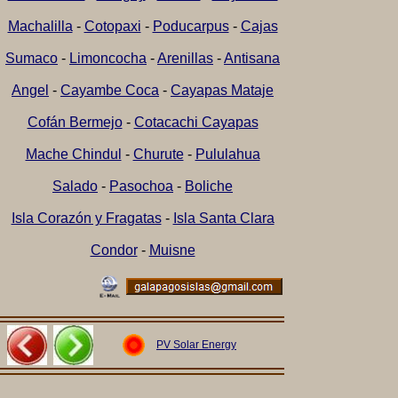
Machalilla
-
Cotopaxi
-
Poducarpus
-
Cajas
Sumaco
-
Limoncocha
-
Arenillas
-
Antisana
Angel
-
Cayambe Coca
-
Cayapas Mataje
Cofán Bermejo
-
Cotacachi Cayapas
Mache Chindul
-
Churute
-
Pululahua
Salado
-
Pasochoa
-
Boliche
Isla Corazón y Fragatas
-
Isla Santa Clara
Condor
-
Muisne
PV Solar Energy